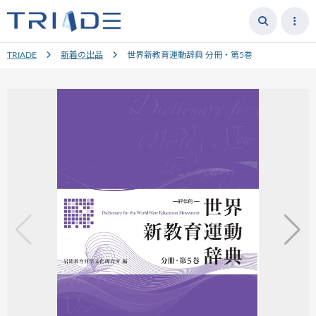
TRIADE
新着の出品
世界新教育運動辞典 分冊・第5巻