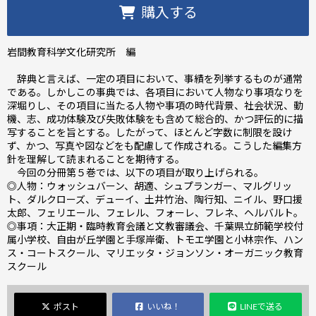
購入する
岩間教育科学文化研究所 編
辞典と言えば、一定の項目において、事績を列挙するものが通常
である。しかしこの事典では、各項目において人物なり事項なりを
深堀りし、その項目に当たる人物や事項の時代背景、社会状況、動
機、志、成功体験及び失敗体験をも含めて総合的、かつ評伝的に描
写することを旨とする。したがって、ほとんど字数に制限を設け
ず、かつ、写真や図などをも配慮して作成される。こうした編集方
針を理解して読まれることを期待する。
今回の分冊第５巻では、以下の項目が取り上げられる。
◎人物：ウォッシュバーン、胡適、シュプランガー、マルグリッ
ト、ダルクローズ、デューイ、土井竹治、陶行知、ニイル、野口援
太郎、フェリエール、フェレル、フォーレ、フレネ、ヘルバルト。
◎事項：大正期・臨時教育会議と文教審議会、千葉県立師範学校付
属小学校、自由が丘学園と手塚岸衛、トモエ学園と小林宗作、ハン
ス・コートスクール、マリエッタ・ジョンソン・オーガニック教育
スクール
ポスト
いいね！
LINEで送る