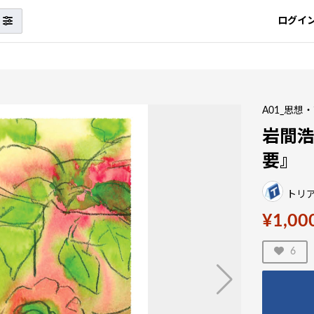
ログイ
A01_思想
岩間
要』
トリ
¥1,00
6