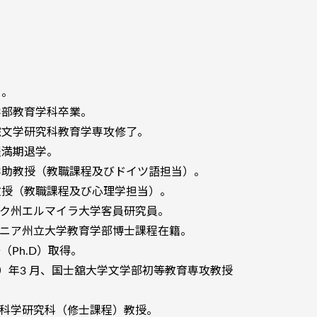
る。
学部教育学科卒業。
学院文学研究科教育学専攻修了。
程満期退学。
大学助教授（教職課程及びドイツ語担当）。
助教授（教職課程及び心理学担当）。
ヨーク州エルマイラ大学客員研究員。
ルバニア州立大学教育学部博士課程在籍。
（Ph.D）取得。
成21）年3 月、国士舘大学文学部初等教育専攻教授
人文科学研究科（修士課程）教授。