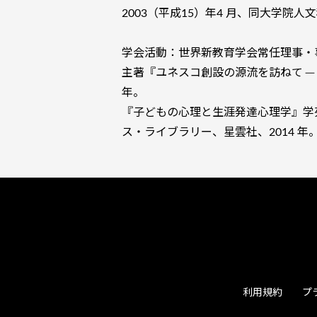
2003（平成15）年4 月、同大学院
学会活動：世界新教育学会常任理事・
主著『ユネスコ創設の源流を訪ねて ─ 
年。
『子どもの心理と生涯発達心理学』学苑
ス・ライブラリー、星雲社、2014 年
利用規約
プ